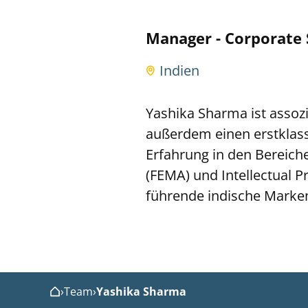
Manager - Corporate S
Indien
Yashika Sharma ist assozi
außerdem einen erstklassi
Erfahrung in den Berei
(FEMA) und Intellectual P
führende indische Marken 
›
Team
›
Yashika Sharma
Home