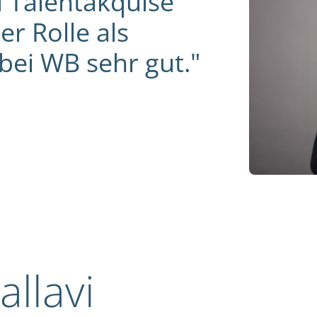
 Talentakquise
er Rolle als
ei WB sehr gut."
allavi