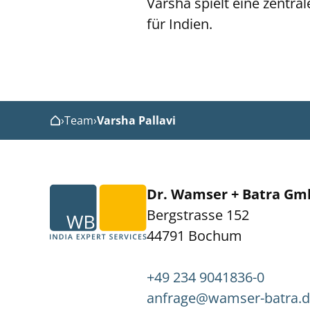
Varsha spielt eine zentra
für Indien.
›
Team
›
Varsha Pallavi
Home
Dr. Wamser + Batra G
Bergstrasse 152
44791 Bochum
+49 234 9041836-0
anfrage@wamser-batra.