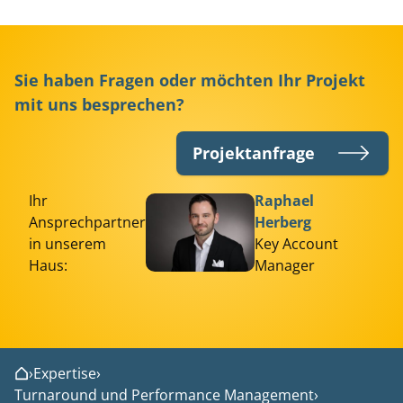
Sie haben Fragen oder möchten Ihr Projekt
mit uns besprechen?
Projektanfrage
Ihr
Raphael
Ansprechpartner
Herberg
in unserem
Key Account
Haus:
Manager
›
Expertise
›
Home
Turnaround und Performance Management
›