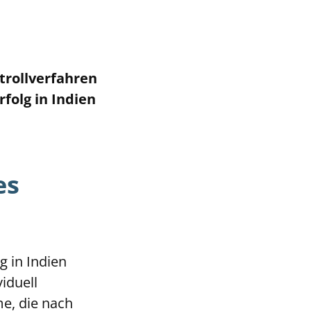
trollverfahren
olg in Indien
es
g in Indien
iduell
me, die nach