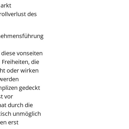
Markt
ollverlust des
ernehmensführung
diese vonseiten
reiheiten, die
cht oder wirken
r werden
plizen gedeckt
t vor
at durch die
tisch unmöglich
en erst