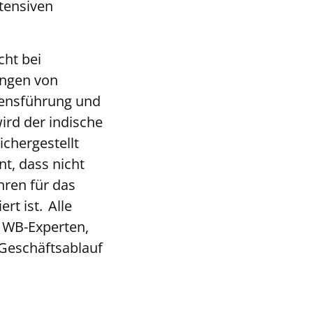
tensiven
cht bei
ungen von
ensführung und
ird der indische
ichergestellt
t, dass nicht
hren für das
rt ist. Alle
 WB-Experten,
 Geschäftsablauf