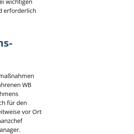
ei wichtigen
 erforderlich
ms-
ortmaßnahmen
fahrenen WB
nehmens
ch für den
itweise vor Ort
inanzchef
-Manager.