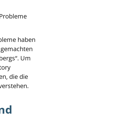
, Probleme
obleme haben
usgemachten
isbergs“. Um
tory
n, die die
d verstehen.
und