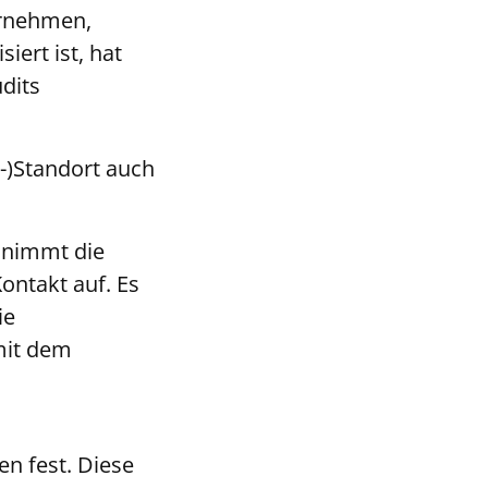
ernehmen,
iert ist, hat
dits
-)Standort auch
, nimmt die
ntakt auf. Es
ie
mit dem
 fest. Diese