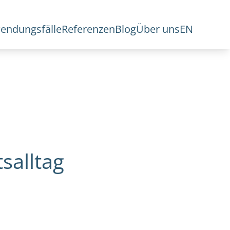
endungsfälle
Referenzen
Blog
Über uns
EN
salltag