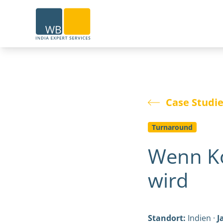
Home
Case Studi
Turnaround
Wenn Ko
wird
Standort:
Indien ·
J