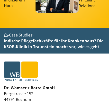
in unserem
VP Client
Haus:
Relations
›
Case Studies
›
Home
Indische Pflegefachkräfte für Ihr Krankenhaus? Die
KSOB-Klinik in Traunstein macht vor, wie es geht
Dr. Wamser + Batra GmbH
Bergstrasse 152
44791 Bochum