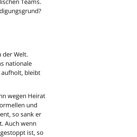
ndischen Teams.
ündigungsgrund?
 der Welt.
as nationale
aufholt, bleibt
.
ahn wegen Heirat
formellen und
ent, so sank er
nt. Auch wenn
estoppt ist, so