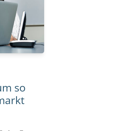
um so
markt