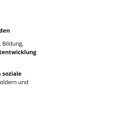
nden
 Bildung,
ktentwicklung
n
soziale
holdern und