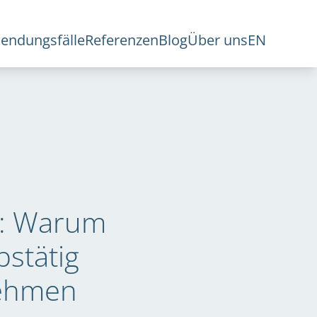
endungsfälle
Referenzen
Blog
Über uns
EN
e: Warum
stätig
nehmen