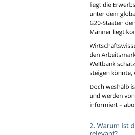
liegt die Erwerb
unter dem globa
G20-Staaten den 
Männer liegt kon
Wirtschaftswisse
den Arbeitsmark
Weltbank schätz
steigen könnte,
Doch weshalb ist
und werden von 
informiert – abo
2. Warum ist 
relevant?