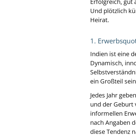
Erfolgreich, gut
Und plötzlich kü
Heirat.
1. Erwerbsquo
Indien ist eine
Dynamisch, innov
Selbstverständni
ein Großteil sei
Jedes Jahr gebe
und der Geburt 
informellen Erwe
nach Angaben de
diese Tendenz n