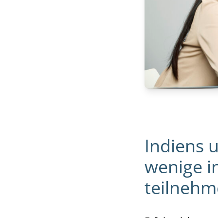
Indiens 
wenige i
teilneh