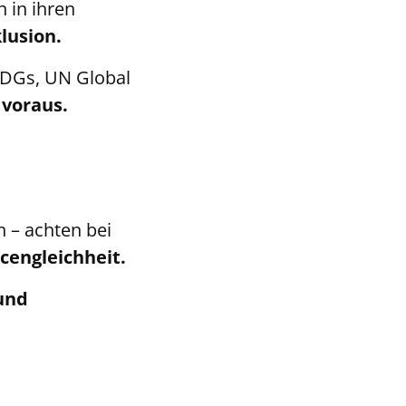
 in ihren
lusion.
SDGs, UN Global
 voraus.
 – achten bei
cengleichheit.
und