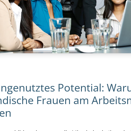
ungenutztes Potential: War
ndische Frauen am Arbeits
men