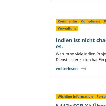
Kommentar
Compliance
P
Verwaltung
Indien ist nicht cha
es.
Warum so viele Indien-Proj
Dienstleister zu tun hat Ein
weiterlesen
Wichtige Information
Perso
§ 113c SGB XI: Übe