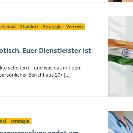
ersonal
Standort
Strategie
Vertrieb
otisch. Euer Dienstleister ist
ekte scheitern – und was das mit dem
 persönlicher Bericht aus 20+ […]
nal
Strategie
rgangsregelung endet am