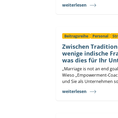
weiterlesen
Beitragsreihe
Personal
Str
Zwischen Traditio
wenige indische Fr
was dies für Ihr U
„Marriage is not an end goal
Wieso „Empowerment-Coachin
und Sie als Unternehmen so 
weiterlesen