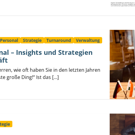
Personal
Strategie
Turnaround
Verwaltung
al – Insights und Strategien
äft
en, wie oft haben Sie in den letzten Jahren
te große Ding!“ Ist das […]
tegie