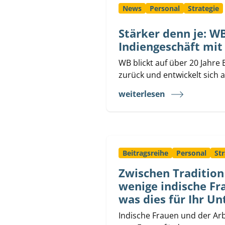
News
Personal
Strategie
Stärker denn je: W
Indiengeschäft mit
WB blickt auf über 20 Jahre
zurück und entwickelt sich ak
weiterlesen
Beitragsreihe
Personal
Str
Zwischen Traditio
wenige indische Fr
was dies für Ihr U
Indische Frauen und der A